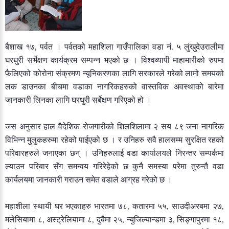
बैशाख
१७
पर्वत
।
पर्वतको
महाशिला
गाउँपालिका
वडा
नं
५
लुंखुदेउरालीमा
,
.
घरधुरी
सर्भेक्षण
कार्यक्रम
सम्पन्न
भएको
छ
।
विश्वव्यापी
माहामारीको
रुपमा
फैलिएको
कोरोना
संक्रमण
न्यूनिकरणका
लागि
सरकारले
गरेको
लामो
समयको
लक
डाउनका
बीचमा
वडाका
नागरिकहरुको
वास्तविक
अवस्थाको
बारेमा
जानकारी
लिनका
लागि
घरधुरी
सर्बेक्षण
गरिएको
हो
।
जस
अनुसार
हाल
वैदेशिक
रोजगारीको
शिलशिलामा
२
सय
८९
जना
नागरिक
विभिन्न
मुलुकहरुमा
रहेको
पाईएको
छ
।
र
उनिहरु
सवै
हालसम्म
सुरक्षित
रहको
परिवारहरुले
जनाएका
छन्
।
उनिहरुलाई
वडा
कार्यालयले
निरन्तर
सम्पर्कमा
ल्याउन
परिबार
सँग
समन्वय
गरिरेहेको
छ
कुनै
समस्या
परेमा
तुरुन्तै
वडा
कार्यलयमा
जानकारी
गराउन
समेत
वडाले
आग्रह
गरेको
छ
।
महाशीला
स्थायी
घर
भएकाहरु
भारतमा
७८
कतारमा
५५
साउदीअरबमा
२७
,
,
,
मलेसियामा
८
अस्ट्रेलियामा
८
दुबैमा
२५
न्युजिल्यान्डमा
३
सिङ्गापुरमा
१८
,
,
,
,
,