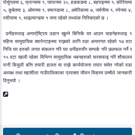
पोर्चुगलमा
६
फ्रान्समा
१
जापानमा
२०
हङकङमा
८
बहराइनमा
१
कोरियामा
,
,
,
,
,
५
कुबेतमा
३
ओमनमा
१
क्यानडामा
८
अमेरिकामा
७
जर्मनीमा
१
स्पेनमा
४
,
,
,
,
,
,
,
रसीयामा
१
थाइल्यान्डमा
१
जना
रहेको
तथ्यांक
निस्किएको
छ
।
,
उनीहरुलाइ
अन्तर्रा्ष्ट्रिय
उडान
खुल्ने
बित्तिकै
घर
आउन
चाहनेहरुलाइ
१
महिना
सामुदायिक
क्वारेन्टाइनमा
राख्नको
लागि
वडा
अन्तरगत
रहेको
१७
वटा
निजि
घर
हरुको
लगत
संकलन
गरि
घर
धनीहरुसँग
सम्पर्क
गरि
छलफल
गर्ने
र
१५
वटा
खाली
रहेका
विभिन्न
सामुदायिक
भबनहरुको
सरसफाइ
गरि
शौचालय
पानी
बिजुली
बत्ति
तयारी
हालत
मा
राख्ने
कार्ययोजना
तयार
समेत
गरेको
वडा
अध्यक्ष
तथा
महाशीला
गाउँपालिकाका
प्रवक्ता
जीवन
विक्रम
उच्चैले
जानकारी
दिनुभयो
।