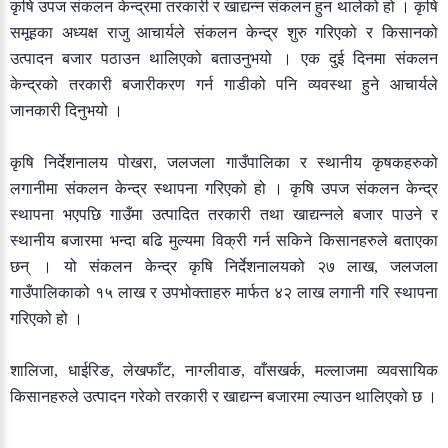
कृषि
उपज
संकलन
केन्द्रमा
तरकारी
र
खाद्यन्न
संकलन
हुन
थालेको
हो
।
कृषि
समूहका
अध्यक्ष
राजु
आचार्यले
संकलन
केन्द्र
शुरु
गरिएको
र
किसानको
उत्पादन
बजार
पठाउन
थालिएको
बताउनुभयो
।
एक
दुई
दिनमा
संकलन
केन्द्रको
तरकारी
बजारीकरण
गर्न
गाडीको
पनि
व्यवस्था
हुने
आचार्यले
जानकारी
दिनुभयो
।
,
कृषि
निर्देशनालय
पोखरा
जलजला
गाउँपालिका
र
स्थानीय
कृषकहरुको
लगानीमा
संकलन
केन्द्र
स्थापना
गरिएको
हो
।
कृषि
उपज
संकलन
केन्द्र
स्थापना
भएपछि
गाउँमा
उत्पादित
तरकारी
तथा
खाद्यन्नले
बजार
पाउने
र
स्थानीय
बजारमा
भन्दा
बढि
मुल्यमा
विक्री
गर्न
सकिने
किसानहरुले
बताएका
,
छन्
।
यो
संकलन
केन्द्र
कृषि
निर्देशनालयको
२७
लाख
जलजला
गाउँपालिकाको
१५
लाख
र
उपभोक्ताहरु
मार्फत
४२
लाख
लगानी
गरि
स्थापना
गरिएको
हो
।
,
,
,
,
,
शालिजा
धाईरिङ
लेखफाँट
नाग्लीवाङ
वाँसखर्क
मल्लाजमा
व्यवसायिक
किसानहरुले
उत्पादन
गरेको
तरकारी
र
खाद्यन्न
बजारमा
ल्याउन
थालिएको
छ
।