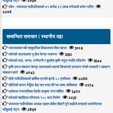
साँधुलाई भेट्न
2896
पर्वत : जलजला गाउँपालिकाको ४१ करोड ६१ लाख रुपैयाको बजेट पारित
2206
सम्बन्धित समाचार ( स्थानीय तह)
जलजलाका सबै सामूदायिक विद्यालयमा दिवा खाजा
3019
पर्वतको जलजलामा भू सेवा केन्द्र स्थापना
3351
पर्वतको पाङ, राम्जा, रानीपानी र कुर्घामा कृषि नमूना गाउँले परिवर्तन
3544
कृषि उपज संकलन केन्द्र जलजलाले थाल्यो किसानले उत्पादन गरेको तरकारी र खाद्यन्न
संकलन कार्य
4043
मोदी गाउँपालिकाको बार्षिक प्रगति झण्डै ८० प्रतिशत
2266
पहिरोको कारण पैयूँका डेढ सय भन्दा धेरै घर उच्च जोखिममा
2274
फलेवास नगरपालिका देशकै उत्कृष्ट नगर घोषित
3402
पर्वतको महाशिला परिसरमा १०८ धारा निर्माण
2237
जलजला गाउँपालिका अध्यक्ष राहात बोकेर बिहानै पुगे बाढीले बगाएको राममन्दिरका
साँधुलाई भेट्न
2896