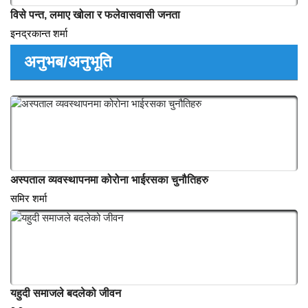
पूर्तिघाट, रानीपानी,भतेरपाटा पैयुँ राज्य इतिहासका प्रस्थान विन्दुहरु
शरणबिक्रम मल्ल
विसे पन्त, लमाए खोला र फलेवासवासी जनता
इनद्रकान्त शर्मा
अनुभब/अनुभूति