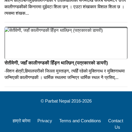
मीमांसकको कर्मथलो ‘जैमिनीघाट’ ओझेलमा
बिशन क्षेत्री/बागलुङकालीगण्डकी र ठेउलेखोलाको संगमदेखि करिब सयमिटर उत्तर
कालीगण्डकीको किनारमा दुईवटा शिला छन् । एउटा शंखाकार विशाल शिला छ ।
त्यसमा शंखक...
सेतीवेणी, जहाँ कालीगण्डकी हिँड्न थाल्छिन् (पत्रकारको डायरी)
-विशन क्षेत्री,हिमालपारीको जिल्ला मुस्ताङ्ग, त्यहिँ रहेको मुक्तिनाथ र मुक्तिनाथमा