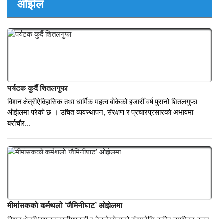
नेपालको नयाँ नक्शा राखेर शक्ति क्षेत्रीले ल्याए देश भक्ती गित ( भिडियो
सहित )
पर्वत । नेपालको नयां नक्शा सहित मेरो देश नामक स्वदेश गान सार्वाजनिक भएको
छ । भारतले अतिक्रमण गरेको नेपालको भुमि लिपूलेक र लिम्पीयाधुरा समेतलाई
समेटेर जारी गरिएको नक्शा राखेर देशभक्ति गितको रचना गरि सार्वाजनिक गरिएको
छ । देशभक्तिलाई ध्यानमा राखेर...
ओझेल
पर्यटक कुर्दै शितलगुफा
विशन क्षेत्रीऐतिहासिक तथा धार्मिक महत्व बोकेको हजारौँ वर्ष पुरानो शितलगुफा
ओेझेलमा परेको छ । उचित व्यवस्थापन, संरक्षण र प्रचारप्रसारको अभावमा
बर्राचौर...