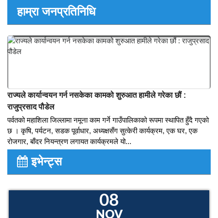
कृषि उपज संकलन केन्द्र जलजलाले थाल्यो किसानले उत्पादन गरेको
तरकारी र खाद्यन्न संकलन कार्य
साउन ३१, पर्वत । पर्वतको जलजला गाउँपालिकामा निर्मित कृषि उपज संकलन
केन्द्रमा गाउँका किसानले उत्पादन गरेको तरकारी र खाद्यन्न संकलन गर्न शुरु
भएको छ । आफ्नो उत्पादन आफ्नै बजार, समृद्ध किसान उन्नत कृषिको आधार
भन्ने उद्देश्यले गठन भएको जलजला कृषि बजारको...
हाम्रा जनप्रतिनिधि
राज्यले कार्यान्वयन गर्न नसकेका कामको शुरुआत हामीले गरेका छौं :
राजुप्रसाद पौडेल
पर्वतको महाशिला जिल्लामा नमूना काम गर्ने गाउँपालिकाको रूपमा स्थापित हुँदै गएको