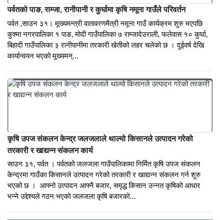
गाउँपालिकाको कार्यालयमा आज अध्यक्ष यामबहादुर मल्ल रामकृष्णले भू सेवा
केन्द्रको उद्घाटन गर्नुभयो । भू सेवा केन्द्र स्थापना पश्चात अबदेखि गाउँपालिका
भित्र लिखित पारित, अंशवण्डा...
पर्वतको पाङ, राम्जा, रानीपानी र कुर्घामा कृषि नमूना गाउँले परिवर्तन
पर्वत ,साउन ३१। मूख्यमन्त्री वातावरणमैत्री नमूना गाउँ कार्यक्रम शुरु भएपछि
कुश्मा नगरपालिका १ पाङ, मोदी गाउँपालिका ७ राम्जादेउराली, फलेवास १० कुर्घा,
बिहादी गाउँपालिका ३ रानीपानीमा तरकारी खेतीको लहर चलेको छ । दुईवर्ष देखि
कार्यान्वयन भएको मूख्यमन्...