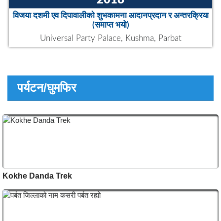
साधारणसभा
(समाप्त भयो)
The Empire , Aldershot
27
OCT
2018
विजया दशमी एव दिपावालीको शुभकामना आदानप्रदान र अन्तरक्रिया
(समाप्त भयो)
Universal Party Palace, Kushma, Parbat
पर्यटन/घुमफिर