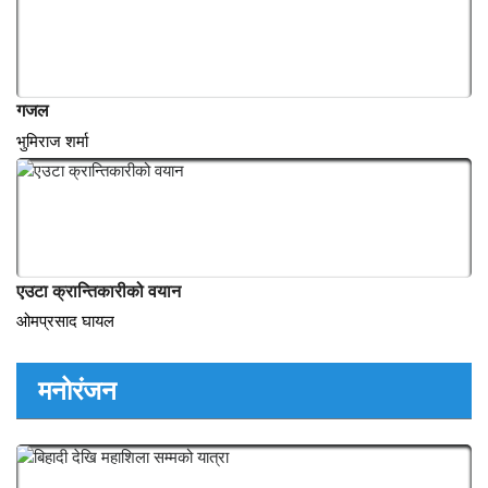
कोरानाको डर अनि त्रासले निन्द्रा नै लाग्दैन
कमल रेग्मी
गजल
भुमिराज शर्मा