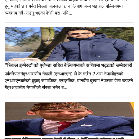
एनआरएन बेल्जियमको अध्यक्षमा पर्वतका खड्क केसी निर्बाचित; अन्य पदमा
समेत पर्वते बिजयी
एनआरएन बेल्जियमको अध्यक्षमा पर्वतका खड्क केसी ८५५ मत प्राप्त गदैँ विजयी
हुनु भएको छ। पर्बत जिल्ला जलजला ८ नाग्लिबागं जन्म भइ हाल बेल्जियममा
ब्यबशाय गर्दै आउनु भएका केसी यस अघि...
''स्किल इन्भेस्ट''को एजेण्डा सहित बेल्जियमाको सचिवमा भट्टको उम्मेदवारी
पर्वतनेपालगैह्रआवासीय नेपाली (एनआरएन) ले के गर्छन ? आम नेपालीहरुको