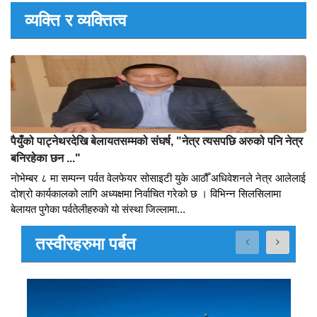
व्यावसायीलाई झुठको पुलिन्दा बाँड्न हैन काम गर्न चाहान्छौँ : पौडेल
२०७७ चैत ७ गते हुने पर्वत उद्योग वाणिज्य संघको अधिवेशनले पर्वत तातेको छ ।
उद्योग वाणिज्य संघको नेतृत्व हत्याउन शिव शर्मा पौडेल र गोपी अधिकारीले
अलगअलग प्यानल बनाएर चुनावी मैदानमा उत्रिएका छन् । चुनावक...
व्यक्ति र व्यक्तित्व
पैयुँको पाट्नेथरदेखि बेलायतसम्मको संघर्ष, "नेत्र त्यसपछि अरुको पनि नेत्र
बनिरहेका छन ..."
नोभेम्बर ८ मा सम्पन्न पर्वत वेलफेयर सोसाइटी युके आठौँ अधिवेशनले नेत्र आलेलाई