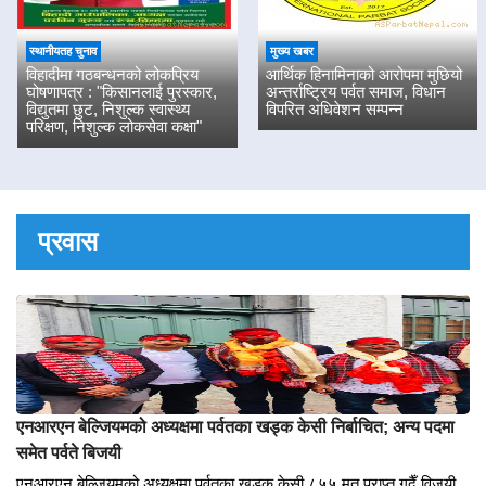
पर्यटन/घुमफिर
मुख्य खबर
Kokhe Danda Trek
विहादीको बेथिती : विद्यालय बन्द हुँदा
विद्यार्थीको नाममा दिवा खाजामा खर्च
स्थानीयतह चुनाव
मुख्य खबर
विहादीमा गठबन्धनको लोकप्रिय
आर्थिक हिनामिनाको आरोपमा मुछियो
घोषणापत्र : "किसानलाई पुरस्कार,
अन्तर्राष्ट्रिय पर्वत समाज, विधान
विद्युतमा छुट, निशुल्क स्वास्थ्य
विपरित अधिवेशन सम्पन्न
परिक्षण, निशुल्क लोकसेवा कक्षा"
प्रवास