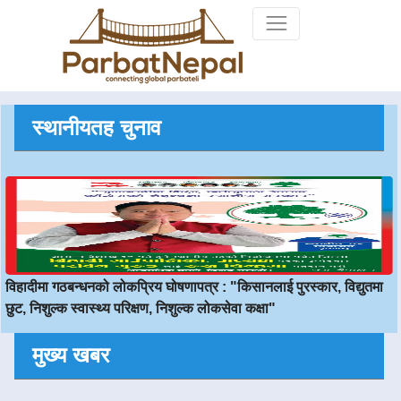
an>
स्थानीयतह चुनाव
विहादीमा गठबन्धनको लोकप्रिय घोषणापत्र : "किसानलाई पुरस्कार, विद्युतमा
छुट, निशुल्क स्वास्थ्य परिक्षण, निशुल्क लोकसेवा कक्षा"
मुख्य खबर