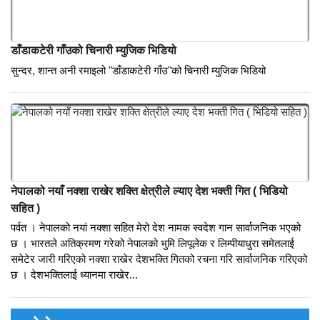
पर्बत गेप्ताङ्गमा गाइने लोप हुदै गएको पुरानो मौलिक माया भाका
बिस्तारै लोप हुदै गएको पुरानो माया भाका प्रस्तुत गर्दै गेप्ताङ्ग सामुदायिक होम स्टे
पर्बतVideo by :ParbatOnline TV
डाँडाकटेरी गाँउको चिनारी म्युजिक भिडियो
सुन्दर, शान्त अनी रमाइलो "डाँडाकटेरी गाँउ"को चिनारी म्युजिक भिडियो