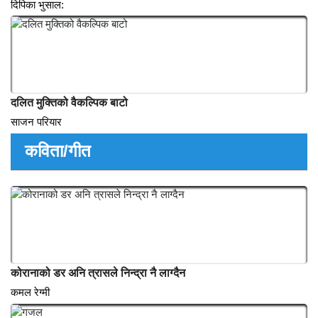
अस्पताल व्यवस्थापनमा कोरोना भाईरसका चुनौतिहरु
समिर शर्मा
यहुदी समाजले बदलेको जीवन
दिपिका भुसाल:
दलित मुक्तिको वैकल्पिक बाटो
साजन परियार
कविता/गीत