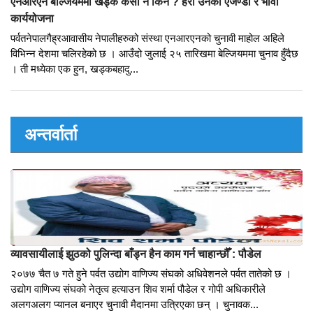
एनआरएनबारेको बुझाइ सामाजिक, प्राकृतिक, मानवीय दुखमा नेपालमा पैसा पठाउने
गैह्रआवासीय नेपालीको संस्था भनेर ब...
एनआरएन बेल्जियममा खड्क केसी नै किन ? हेरौँ उनको एजेण्डा र भावी
कार्ययोजना
पर्वतनेपालगैह्रआवासीय नेपालीहरुको संस्था एनआरएनको चुनावी माहोल अहिले
विभिन्न देशमा चलिरहेको छ । आउँदो जुलाई २५ तारिखमा बेल्जियममा चुनाव हुँदैछ
। ती मध्येका एक हुन, खड्कबहादु...
अन्तर्वार्ता